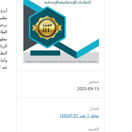
أبدع 
تطبي
ترجم
الطاق
تنطو
الريا
النظر
وأمام
عند ا
منشور
2025-09-15
إصدار
مجلد 1 عدد 01 (2024)
القسم