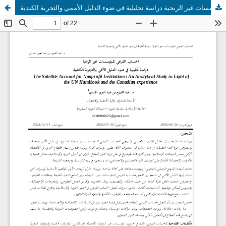
الحساب الفرعي للمؤسسات غير الربحية دراسة تحليلية في ضوء الدليل الأممي والتجربة الكندية